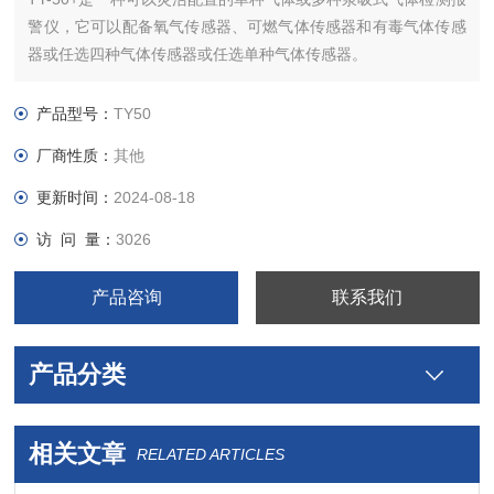
警仪，它可以配备氧气传感器、可燃气体传感器和有毒气体传感
器或任选四种气体传感器或任选单种气体传感器。
TY-50+具有非常清晰的大液晶显示屏，声光报警提示，带内置
泵，保证在非常不利的工作环境下也可以检测危险气体并及时提
产品型号：
TY50
示操作人员预防。
厂商性质：
其他
更新时间：
2024-08-18
访 问 量：
3026
产品咨询
联系我们
产品分类
相关文章
RELATED ARTICLES