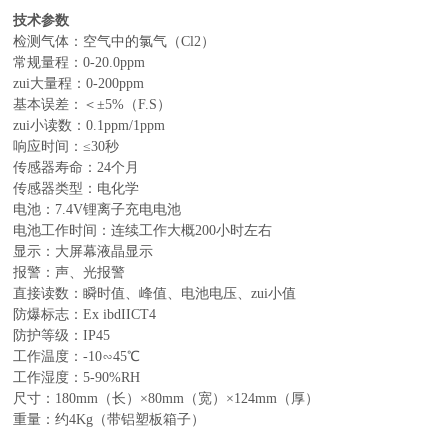
技术参数
检测气体：空气中的氯气（Cl2）
常规量程：0-20.0ppm
zui大量程：0-200ppm
基本误差：＜±5%（F.S）
zui小读数：0.1ppm/1ppm
响应时间：≤30秒
传感器寿命：24个月
传感器类型：电化学
电池：7.4V锂离子充电电池
电池工作时间：连续工作大概200小时左右
显示：大屏幕液晶显示
报警：声、光报警
直接读数：瞬时值、峰值、电池电压、zui小值
防爆标志：Ex ibdIICT4
防护等级：IP45
工作温度：-10∽45℃
工作湿度：5-90%RH
尺寸：180mm（长）×80mm（宽）×124mm（厚）
重量：约4Kg（带铝塑板箱子）