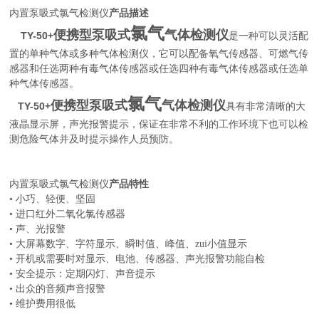
内置泵吸式氯气检测仪
产品描述
氯气
便携型泵吸式
气体检测仪
TY-50
+
是一种可以灵活配
置的单种气体或多种气体检测仪，它可以配备氧气传感器、可燃气传
感器和任选两种有毒气体传感器或任选四种有毒气体传感器或任选单
种气体传感器。
氯气
便携型泵吸式
气体检测仪
TY-50
+
具有非常清晰的大
液晶显示屏，声光报警提示，保证在非常不利的工作环境下也可以检
测危险气体并及时提示操作人员预防。
内置泵吸式氯气检测仪
产品特性
• 小巧、轻便、坚固
• 进口红外二氧化氯传感器
• 声、光报警
• 大屏幕数字、字符显示、瞬时值、峰值、zui小值显示
• 开机或需要时对显示、电池、传感器、声光报警功能自检
• 安全提示：定期闪灯、声音提示
• 出众的音频声音报警
• 维护费用很低