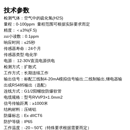
技术参数
(H2S)
检测气体：空气中的硫化氢
0-100ppm
量程：
量程范围可根据实际要求而定
±3%(F.S)
精度：＜
0.1ppm
zui小读数：
≤25
响应时间：
秒
24
传感器寿命：
个月
:
传感器类型
电化学
12-30V
电源：
直流电源供电
检测方式：扩散式
工作方式：长期连续工作
4-20mA
;
,
输出信号：标配三线制
模拟信号输出
二线制输出
继电器输
RS485
出或
输出（选配）
G1/2
连线方式：
阳螺纹防爆软管
RVVP3×1.0mm2
电缆规格：型号
≥1000
信号传输距离：
米
结构材料：压铸铝
Ex dIICT6
防爆标志：
IP65
防护等级：
-20
50
工作温度：
～
℃
（特殊要求根据需要而定）