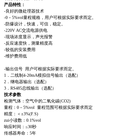
产品特性：
-
良好的微处理器技术
-0
－
5%vol
量程规格，用户可根据实际要求而定。
-
防爆设计，快速，可信，稳定。
-220V AC
交流电源供电
-
现场浓度显示，声光报警
-
反应速度快，测量精度高
-
较低的安装费用
-
维护费用低
-
输出信号
用户可根据实际要求而定。
1
．二线制
4-20mA
模拟信号输出（选配）
2
．继电器输出（选配）
3
．
RS485
总线输出（选配）
技术参数
检测气体：空气中的二氧化碳
(CO2)
量程：
0
－
5%vol
量程范围可根据实际要求而定
精度：＜
±3%(F.S)
zui小读数：
0.1%vol
响应时间：
≤30
秒
传感器寿命：
5
年