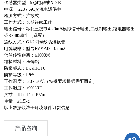
:
传感器类型
固态电解或
NDIR
电源：
220V AC
交流电源供电
检测方式：扩散式
工作方式：长期连续工作
输出信号：标配三线制
4-20mA
模拟信号输出
;
二线制输出
,
继电器输出
或
RS485
输出（选配）
连线方式：
G1/2
阳螺纹防爆软管
电缆规格：型号
RVVP3×1.0mm2
信号传输距离：
≥1000
米
结构材料：压铸铝
防爆标志：
Ex dIICT6
防护等级：
IP65
工作温度：
-20
～
50
℃
（特殊要求根据需要而定）
工作湿度：
≤90%RH
尺寸：
183×143×107mm
重量：
≤1.5kg
以上数据取决于环境条件订货信息
产品咨询