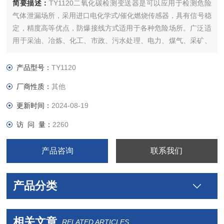
简要描述：
TY1120二氧化碳检测变送器是可以应用于检测危险
气体泄漏场所，采用进口电化学式/催化燃烧传感器，具有信号稳
定，精度高等优点，防爆接线方式适用于各种危险场所。广泛适
用于采油、冶炼、化工、市政、污水处理、电力、煤气、采矿、
隧道施工、消防、仓储、造纸、制药、酿造等多种需要检测有毒
有害气体浓度的场所。
产品型号：
TY1120
厂商性质：
其他
更新时间：
2024-08-19
访 问 量：
2260
产品咨询
联系我们
产品分类
相关文章
RELATED ARTICLES