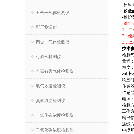
-
反应
-
较低
五合一气体检测仪
-
维护
-
输出
彩屏测漏仪
1
．二
2
．继
四合一气体检测仪
3
．
RS
技术
检测
可燃气检测仪
量程
精度
有毒有害气体检测仪
zui
响应
氧气浓度检测仪
传感
传感
电源
臭氧浓度检测仪
检测
工作
一氧化碳浓度检测仪
输出
连线
二氧化碳浓度检测仪
电缆