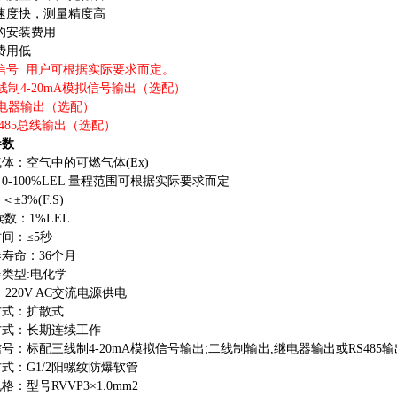
速度快，测量精度高
的安装费用
费用低
信号
用户可根据实际要求而定。
线制
4-20mA
模拟信号输出（选配）
电器输出（选配）
485
总线输出（选配）
参数
气体：空气中的可燃气体
(Ex)
：
0-100%LEL
量程范围可根据实际要求而定
：＜
±3%(F.S)
小读数：
1%LEL
时间：
≤5
秒
器寿命：
36
个月
器类型
:
电化学
：
220V AC
交流电源供电
方式：扩散式
方式：长期连续工作
信号：标配三线制
4-20mA
模拟信号输出
;
二线制输出
,
继电器输出或
RS485
输
方式：
G1/2
阳螺纹防爆软管
规格：型号
RVVP3×1.0mm2