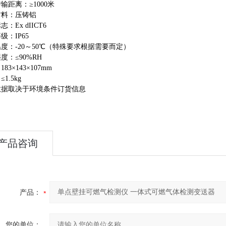
传输距离：
≥1000
米
材料：压铸铝
标志：
Ex dIICT6
等级：
IP65
温度：
-20
～
50
℃
（特殊要求根据需要而定）
湿度：
≤90%RH
：
183×143×107mm
：
≤1.5kg
数据取决于环境条件订货信息
产品咨询
产品：
您的单位：