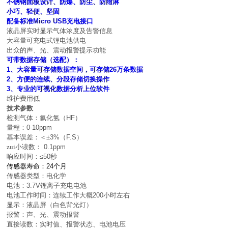
不锈钢面板设计、防爆、防尘、防雨淋
小巧、轻便、坚固
配备标准
Micro USB
充电接口
液晶屏实时显示气体浓度及告警信息
大容量可充电式锂电池供电
出众的声、光、震动报警提示功能
可带数据存储（选配）：
1
、大容量可存储数据空间，可存储
26
万条数据
2
、方便的连续、分段存储切换操作
3
、专业的可视化数据分析上位软件
维护费用低
技术参数
检测气体：氟化氢（
HF
）
量程：
0-10ppm
基本误差：＜
±3%
（
F.S
）
zui小读数：
0.1ppm
响应时间：
≤50
秒
传感器寿命：
24
个月
传感器类型：电化学
电池：
3.7V
锂离子充电电池
电池工作时间：连续工作大概
200
小时左右
显示：液晶屏（白色背光灯）
报警：声、光、震动报警
直接读数：实时值、报警状态、电池电压