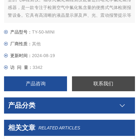
感器，是一款专注于检测空气中氟化氢含量的便携式气体检测报
警设备。它具有高清晰的液晶显示屏及声、光、震动报警提示等
功能，可保证在恶劣的工作环境下检测出氟化氢含量，并及时提
示操作人员进行预防。
产品型号：
TY-50-MINI
厂商性质：
其他
更新时间：
2024-08-19
访 问 量：
3342
产品咨询
联系我们
产品分类
相关文章
RELATED ARTICLES