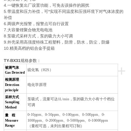
4.一键恢复出厂设置功能，可免去误操作的困扰
5.带温度和压力补偿，可*实现不同温度和压强环境下对气体浓度的
补偿
6.两级声光报警，报警点可自行设置
7.大容量锂聚合物充电电池
8.泵吸式采样方式，泵的吸力大小可调
9.外壳采用高强度特殊工程塑料，防滑，防水，防尘，防爆
10.精美高档的铝合金手提箱
TY-BX31
规格参数：
+
被测气体
硫化氢（
H2S
）
Gas Detected
检测原理
Detection
电化学原理
principle
采样方式
泵吸式，流量可达
1L/min
，泵的吸力大小有十个档位
Sampling
可调
Method
0-10ppm
、
0-50ppm
、
0-100ppm
、
0-500ppm
、
0-
量
程
Measure
1000ppm
、
0-2000ppm
、
0-5000ppm
、
0-10000ppm
Range
（量程可选，未列出量程可订制）