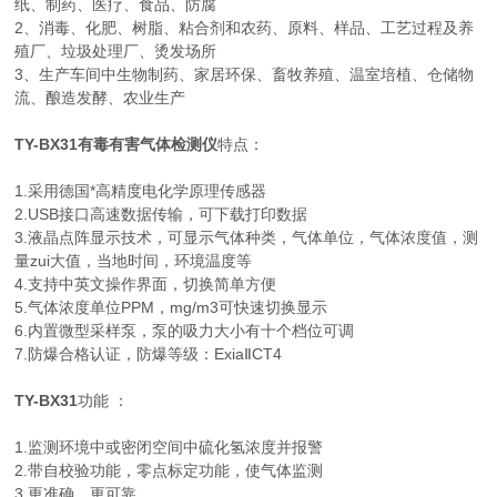
纸、制药、医疗、食品、防腐
2、消毒、化肥、树脂、粘合剂和农药、原料、样品、工艺过程及养
殖厂、垃圾处理厂、烫发场所
3、生产车间中生物制药、家居环保、畜牧养殖、温室培植、仓储物
流、酿造发酵、农业生产
TY-BX31有毒有害气体检测仪
特点：
1.采用德国*高精度电化学原理传感器
2.USB接口高速数据传输，可下载打印数据
3.液晶点阵显示技术，可显示气体种类，气体单位，气体浓度值，测
量zui大值，当地时间，环境温度等
4.支持中英文操作界面，切换简单方便
5.气体浓度单位PPM，mg/m3可快速切换显示
6.内置微型采样泵，泵的吸力大小有十个档位可调
7.防爆合格认证，防爆等级：ExiaⅡCT4
TY-BX31
功能 ：
1.监测环境中或密闭空间中硫化氢浓度并报警
2.带自校验功能，零点标定功能，使气体监测
3.更准确，更可靠