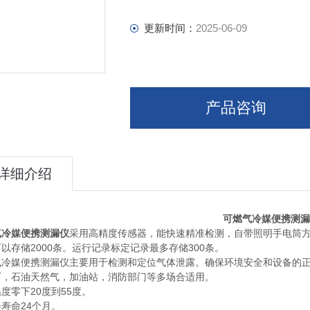
工作温度零下20度到55度。
更新时间：
2025-06-09
传感器寿命24个月。
测量范围0-10000PPM
产品咨询
详细介绍
可燃气冷媒便携测漏
气冷媒便携测漏仪
采用高精度传感器，能快速精准检测，自带照明手电筒
以存储2000条。运行记录标定记录最多存储300条。
气冷媒便携测漏仪
主要用于检测和定位气体泄露。确保环境安全和设备的
厂，石油天然气，加油站，消防部门等多场合适用。
度零下20度到55度。
寿命24个月。