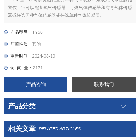
警仪，它可以配备氧气传感器、可燃气体传感器和有毒气体传感
器或任选四种气体传感器或任选单种气体传感器。
TY-50具有非常清晰的大液晶显示屏，声光报警提示，带内置
泵，保证在非常不利的工作环境下也可以检测危险气体并及时提
产品型号：
TY50
示操作人员预防。
厂商性质：
其他
更新时间：
2024-08-19
访 问 量：
2171
产品咨询
联系我们
产品分类
相关文章
RELATED ARTICLES