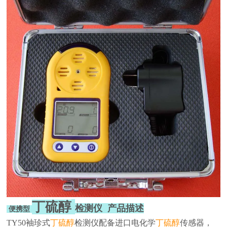
丁硫醇
检测仪 产品描述
便携型
TY50袖珍式
丁硫醇
检测仪配备进口电化学
丁硫醇
传感器，