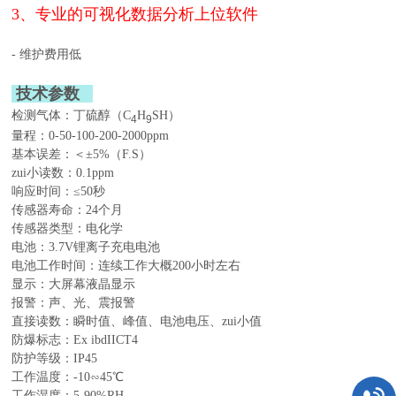
3、专业的可视化数据分析上位软件
- 维护费用低
技术参数
检测气体：丁硫醇（C
H
SH）
4
9
量程：0-50-100-200-2000ppm
基本误差：＜±5%（F.S）
zui小读数：0.1ppm
响应时间：≤50秒
传感器寿命：24个月
传感器类型：电化学
电池：3.7V锂离子充电电池
电池工作时间：连续工作大概200小时左右
显示：大屏幕液晶显示
报警：声、光、震报警
直接读数：瞬时值、峰值、电池电压、zui小值
防爆标志：Ex ibdIICT4
防护等级：IP45
工作温度：-10∽45℃
工作湿度：5-90%RH