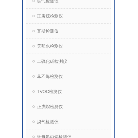
笑气检测仪
正庚烷检测仪
瓦斯检测仪
天那水检测仪
二硫化碳检测仪
苯乙烯检测仪
TVOC检测仪
正戊烷检测仪
溴气检测仪
环氧氯丙烷检测仪