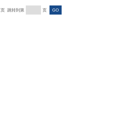
 末页 跳转到第
页