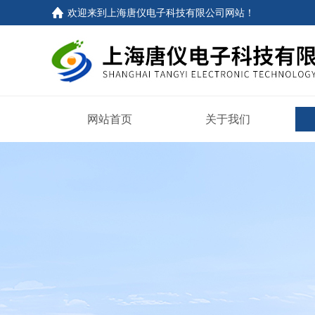
欢迎来到
上海唐仪电子科技有限公司网站
！
网站首页
关于我们