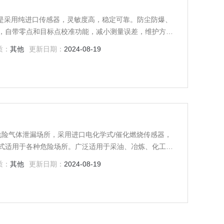
测仪是采用纯进口传感器，灵敏度高，稳定可靠。防尘防爆、
，自带零点和目标点校准功能，减小测量误差，维护方
污水处理、电力、煤气、采矿、隧道施工、消防、仓储、
质：
其他
更新日期：
2024-08-19
气体浓度的场所
测危险气体泄漏场所，采用进口电化学式/催化燃烧传感器，
式适用于各种危险场所。广泛适用于采油、冶炼、化工、
施工、消防、仓储、造纸、制药、酿造等多种需要检测有
质：
其他
更新日期：
2024-08-19