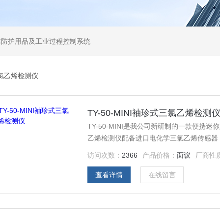
体防护用品及工业过程控制系统
氯乙烯检测仪
TY-50-MINI袖珍式三氯乙烯检测
TY-50-MINI是我公司新研制的一款便
乙烯检测仪配备进口电化学三氯乙烯传感器
的便携式检测报警设备。它具有高清晰的液
访问次数：
2366
产品价格：
面议
厂商性
的工作环境下检测出气体的含量，并及时提
查看详情
在线留言