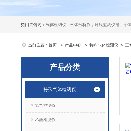
热门关键词：
气体检测仪，气体分析仪，环境监测仪器、个
当前位置：
首页
>
产品中心
>
特殊气体检测仪
>
三
产品分类
特殊气体检测仪
氮气检测仪
乙醛检测仪