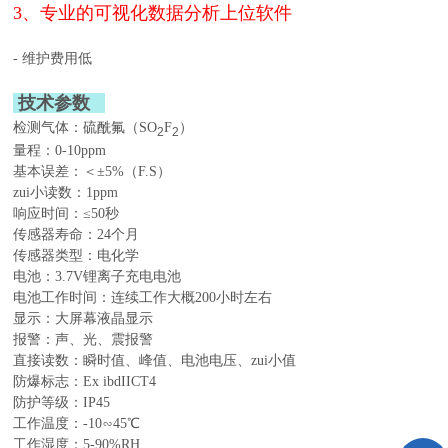
3、专业的可视化数据分析上位软件
- 维护费用低
技术参数
检测气体：硫酰氟（SO
F
）
2
2
量程：0-10ppm
基本误差：＜±5%（F.S）
zui小读数：1ppm
响应时间：≤50秒
传感器寿命：24个月
传感器类型：电化学
电池：3.7V锂离子充电电池
电池工作时间：连续工作大概200小时左右
显示：大屏幕液晶显示
报警：声、光、震报警
直接读数：瞬时值、峰值、电池电压、zui小值
防爆标志：Ex ibdIICT4
防护等级：IP45
工作温度：-10∽45℃
工作湿度：5-90%RH