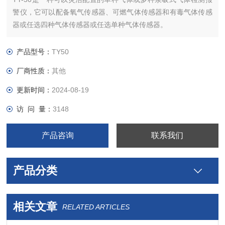
警仪，它可以配备氧气传感器、可燃气体传感器和有毒气体传感
器或任选四种气体传感器或任选单种气体传感器。
TY-50具有非常清晰的大液晶显示屏，声光报警提示，带内置
泵，保证在非常不利的工作环境下也可以检测危险气体并及时提
产品型号：
TY50
示操作人员预防。
厂商性质：
其他
更新时间：
2024-08-19
访 问 量：
3148
产品咨询
联系我们
产品分类
相关文章
RELATED ARTICLES