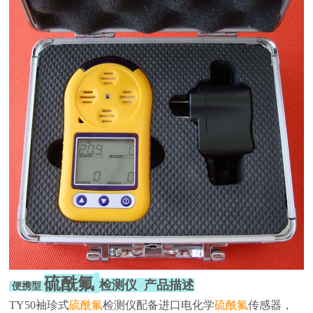
硫酰氟
检测仪 产品描述
便携型
TY50袖珍式
硫酰氟
检测仪配备进口电化学
硫酰氟
传感器，