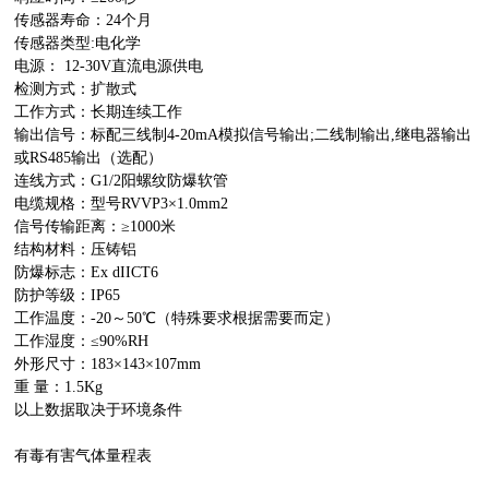
传感器寿命：24个月
传感器类型:电化学
电源： 12-30V直流电源供电
检测方式：扩散式
工作方式：长期连续工作
输出信号：标配三线制4-20mA模拟信号输出;二线制输出,继电器输出
或RS485输出（选配）
连线方式：G1/2阳螺纹防爆软管
电缆规格：型号RVVP3×1.0mm2
信号传输距离：≥1000米
结构材料：压铸铝
防爆标志：Ex dIICT6
防护等级：IP65
工作温度：-20～50℃（特殊要求根据需要而定）
工作湿度：≤90%RH
外形尺寸：183×143×107mm
重 量：1.5Kg
以上数据取决于环境条件
有毒有害气体量程表