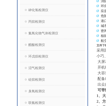
Ø
消
Ø
环
砷化氢检测仪
Ø
应
Ø
危
Ø
港
丙烷检测仪
Ø
城
Ø
密
氮氧化物气体检测仪
Ø
核
Ø
航
醋酸检测仪
文件下
采用
小巧
环戊烷检测仪
大屏
开机
沼气检测仪
大容
配备
硅烷检测仪
出众
可带
臭氧检测仪
1
、大
2
、方
联氨检测仪