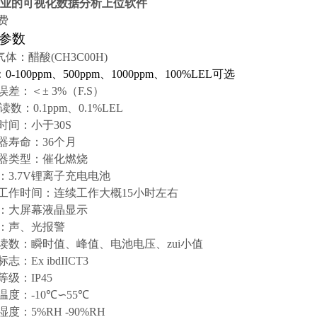
业的可视化数据分析上位软件
费
参数
气体：醋酸(
CH3C00H)
：
0-100ppm
、
500ppm
、
1000ppm
、
100%LEL
可选
误差：＜
± 3%
（
F.S
）
小读数：
0.1ppm
、
0.1%LEL
时间：小于
30S
器寿命：
36
个月
器类型：催化燃烧
：
3.7V
锂离子充电电池
工作时间：连续工作大概
15
小时左右
：大屏幕液晶显示
：声、光报警
读数：瞬时值、峰值、电池电压、zui小值
标志：
Ex ibdIICT3
等级：
IP45
温度：
-10
℃∽
55
℃
湿度：
5%RH -90%RH