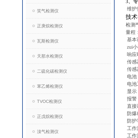
3
、专
维护
笑气检测仪
技术
检测
正庚烷检测仪
量程
基本
瓦斯检测仪
zui
响应
天那水检测仪
传感
传感
二硫化碳检测仪
电池
电池
苯乙烯检测仪
显示
报警
TVOC检测仪
直接
防爆
正戊烷检测仪
防护
工作
溴气检测仪
工作