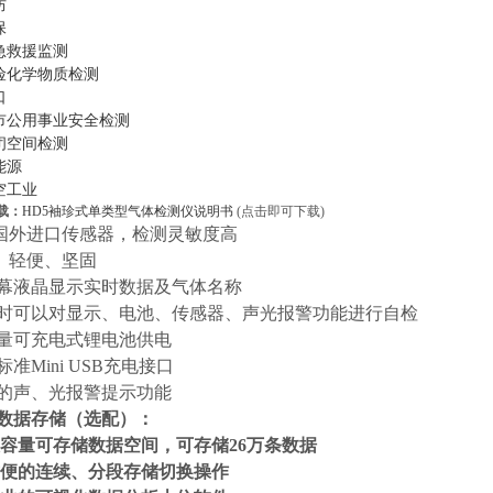
防
保
急救援监测
险化学物质检测
口
市公用事业安全检测
闭空间检测
能源
空工业
载：
HD5
袖珍式单类型气体检测仪说明书
(
点击即可下载
)
国外进口传感器，检测灵敏度高
、轻便、坚固
幕液晶显示实时数据及气体名称
时可以对显示、电池、传感器、声光报警功能进行自检
量可充电式锂电池供电
标准
Mini USB
充电接口
的声、光报警提示功能
数据存储（选配）：
容量可存储数据空间，可存储
26
万条数据
便的连续、分段存储切换操作